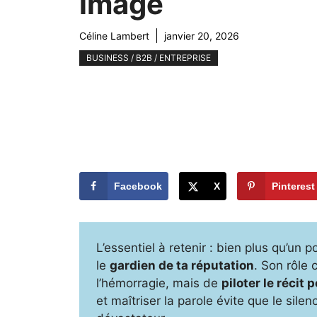
image
Céline Lambert
janvier 20, 2026
BUSINESS / B2B / ENTREPRISE
Facebook
X
Pinterest
L’essentiel à retenir : bien plus qu’un 
le
gardien de ta réputation
. Son rôle 
l’hémorragie, mais de
piloter le récit
et maîtriser la parole évite que le sil