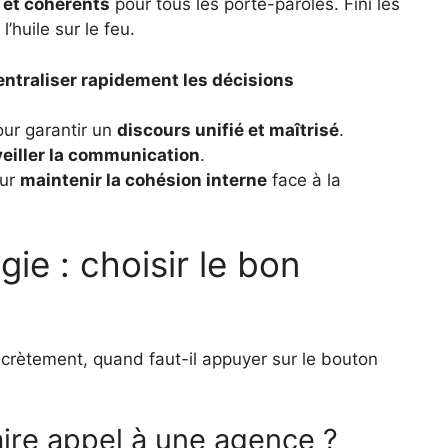
 et cohérents
pour tous les porte-paroles. Fini les
l’huile sur le feu.
entraliser rapidement les décisions
ur garantir un
discours unifié et maîtrisé
.
rveiller la communication
.
our
maintenir la cohésion interne
face à la
gie : choisir le bon
ncrètement, quand faut-il appuyer sur le bouton
aire appel à une agence ?