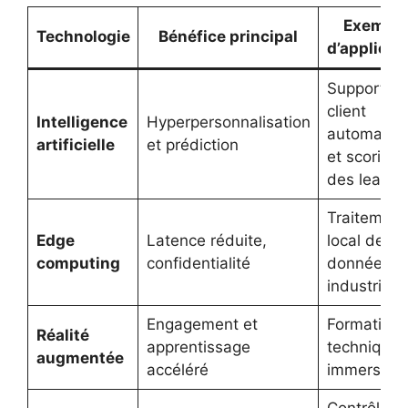
Exempl
Technologie
Bénéfice principal
d’applicat
Support
client
Intelligence
Hyperpersonnalisation
automatis
artificielle
et prédiction
et scoring
des leads
Traitement
Edge
Latence réduite,
local des
computing
confidentialité
données
industriell
Engagement et
Formations
Réalité
apprentissage
techniques
augmentée
accéléré
immersive