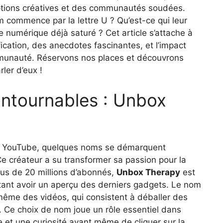
ptions créatives et des communautés soudées.
m commence par la lettre U ? Qu’est-ce qui leur
numérique déjà saturé ? Cet article s’attache à
ification, des anecdotes fascinantes, et l’impact
ommunauté. Réservons nos places et découvrons
ler d’eux !
ntournables : Unbox
e YouTube, quelques noms se démarquent
Ce créateur a su transformer sa passion pour la
lus de 20 millions d’abonnés,
Unbox Therapy
est
tant avoir un aperçu des derniers gadgets. Le nom
ême des vidéos, qui consistent à déballer des
s. Ce choix de nom joue un rôle essentiel dans
te et une curiosité avant même de cliquer sur la