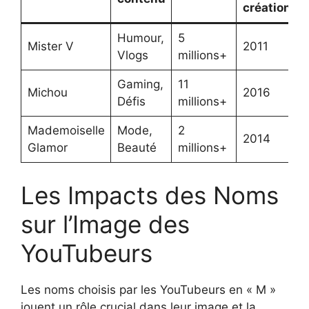
création
Humour,
5
Mister V
2011
Vlogs
millions+
Gaming,
11
Michou
2016
Défis
millions+
Mademoiselle
Mode,
2
2014
Glamor
Beauté
millions+
Les Impacts des Noms
sur l’Image des
YouTubeurs
Les noms choisis par les YouTubeurs en « M »
jouent un rôle crucial dans leur image et la