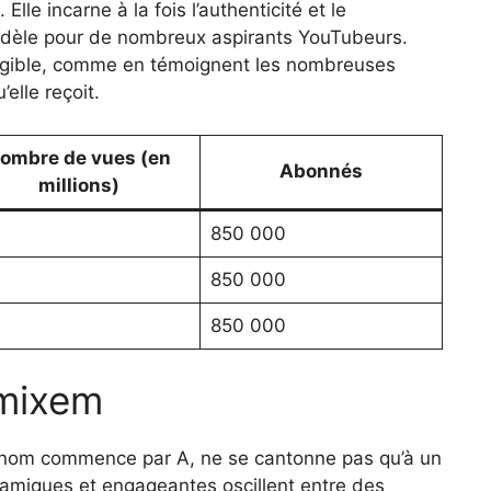
le incarne à la fois l’authenticité et le
 modèle pour de nombreux aspirants YouTubeurs.
angible, comme en témoignent les nombreuses
elle reçoit.
ombre de vues (en
Abonnés
millions)
850 000
850 000
850 000
Amixem
 nom commence par A, ne se cantonne pas qu’à un
namiques et engageantes oscillent entre des