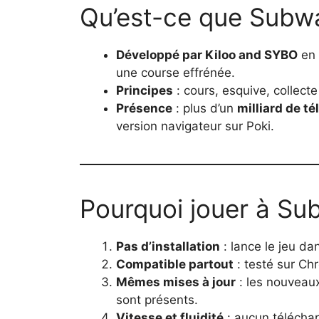
Qu’est-ce que Subwa
Développé par Kiloo and SYBO
en 
une course effrénée.
Principes
: cours, esquive, collect
Présence
: plus d’un
milliard de t
version navigateur sur Poki.
Pourquoi jouer à Su
Pas d’installation
: lance le jeu da
Compatible partout
: testé sur Chr
Mêmes mises à jour
: les nouveau
sont présents.
Vitesse et fluidité
: aucun téléchar