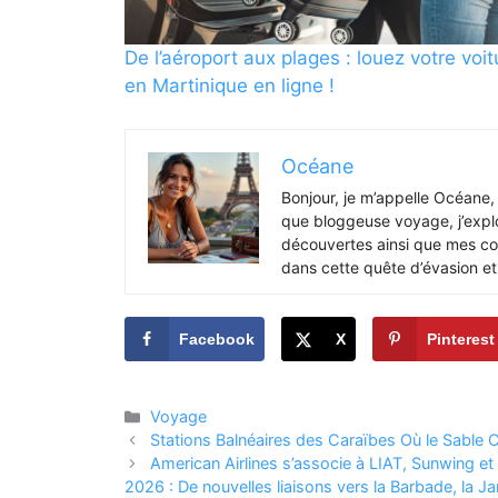
De l’aéroport aux plages : louez votre voit
en Martinique en ligne !
Océane
Bonjour, je m’appelle Océane, 
que bloggeuse voyage, j’expl
découvertes ainsi que mes con
dans cette quête d’évasion et
Facebook
X
Pinterest
Catégories
Voyage
Stations Balnéaires des Caraïbes Où le Sable 
American Airlines s’associe à LIAT, Sunwing et 
2026 : De nouvelles liaisons vers la Barbade, la Ja