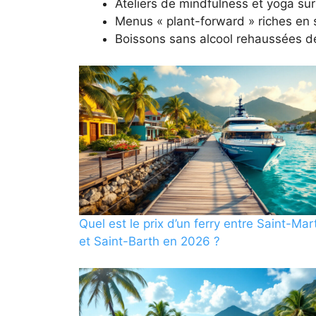
Ateliers de mindfulness et yoga sur
Menus « plant-forward » riches en
Boissons sans alcool rehaussées d
Quel est le prix d’un ferry entre Saint-Mar
et Saint-Barth en 2026 ?