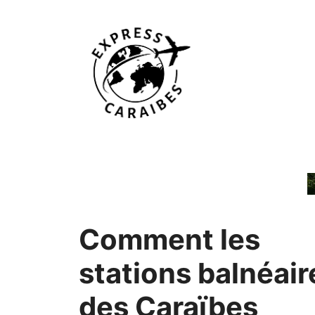
Aller
au
contenu
Comment les
stations balnéair
des Caraïbes