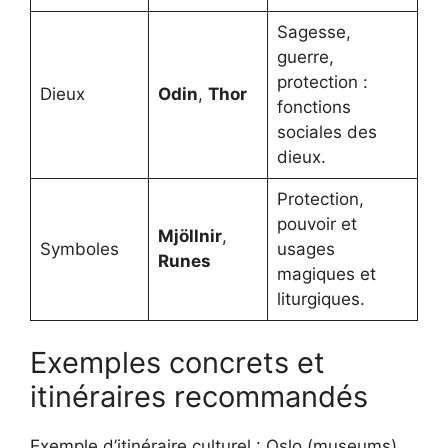
Sagesse,
guerre,
protection :
Dieux
Odin
,
Thor
fonctions
sociales des
dieux.
Protection,
pouvoir et
Mjöllnir
,
Symboles
usages
Runes
magiques et
liturgiques.
Exemples concrets et
itinéraires recommandés
Exemple d’itinéraire culturel : Oslo (museums),