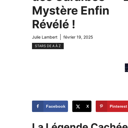
Mystère Enfin
Révélé !
Julie Lambert
février 19, 2025
STARS DE A À Z
Facebook
X
Pinterest
La Légende Cachée 