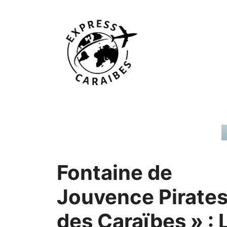
Aller
au
contenu
Fontaine de
Jouvence Pirate
des Caraïbes » : 