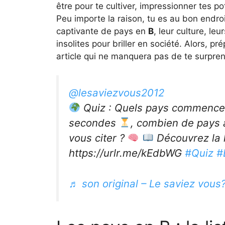
être pour te cultiver, impressionner tes p
Peu importe la raison, tu es au bon endroi
captivante de pays en
B
, leur culture, le
insolites pour briller en société. Alors, p
article qui ne manquera pas de te surpre
@lesaviezvous2012
Quiz : Quels pays commencent
secondes
, combien de pays a
vous citer ?
Découvrez la l
https://urlr.me/kEdbWG
#Quiz
#
♬ son original – Le saviez vous