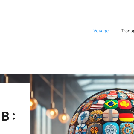
Voyage
Trans
B :