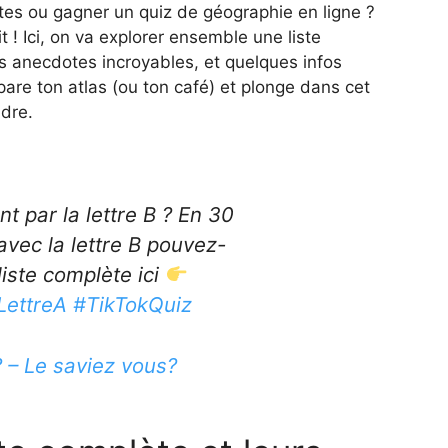
otes ou gagner un quiz de géographie en ligne ?
t ! Ici, on va explorer ensemble une liste
urs anecdotes incroyables, et quelques infos
répare ton atlas (ou ton café) et plonge dans cet
ndre.
 par la lettre B ? En 30
vec la lettre B pouvez-
iste complète ici
LettreA
#TikTokQuiz
? – Le saviez vous?