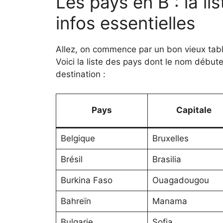
Les pays en B : la li
infos essentielles
Allez, on commence par un bon vieux table
Voici la liste des pays dont le nom début
destination :
Pays
Capitale
Belgique
Bruxelles
Brésil
Brasilia
Burkina Faso
Ouagadougou
Bahreïn
Manama
Bulgarie
Sofia