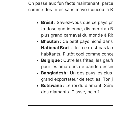
On passe aux fun facts maintenant, parce
comme des frites sans mayo (coucou la Belg
Brésil :
Saviez-vous que ce pays p
ta dose quotidienne, dis merci au Br
plus grand carnaval du monde à Rio
Bhoutan :
Ce petit pays niché dans
National Brut
». Ici, ce n’est pas l
habitants. Plutôt cool comme conce
Belgique :
Outre les frites, les gau
pour les amateurs de bande dessiné
Bangladesh :
Un des pays les plus
grand exportateur de textiles. Ton j
Botswana :
Le roi du diamant. Séri
des diamants. Classe, hein ?