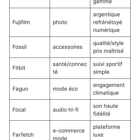
gamme
argentique
Fujifilm
photo
refrénétoyé
numérique
qualité/style
Fossil
accessoires
prix maîtrisé
santé/connec
suivi sportif
Fitbit
té
simple
engagement
Faguo
mode éco
climatique
son haute
Focal
audio hi-fi
fidélité
plateforme
e-commerce
Farfetch
luxe
mode