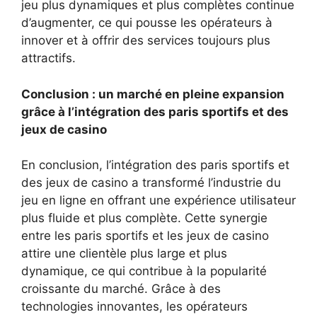
jeu plus dynamiques et plus complètes continue
d’augmenter, ce qui pousse les opérateurs à
innover et à offrir des services toujours plus
attractifs.
Conclusion : un marché en pleine expansion
grâce à l’intégration des paris sportifs et des
jeux de casino
En conclusion, l’intégration des paris sportifs et
des jeux de casino a transformé l’industrie du
jeu en ligne en offrant une expérience utilisateur
plus fluide et plus complète. Cette synergie
entre les paris sportifs et les jeux de casino
attire une clientèle plus large et plus
dynamique, ce qui contribue à la popularité
croissante du marché. Grâce à des
technologies innovantes, les opérateurs