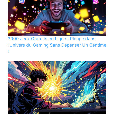
3000 Jeux Gratuits en Ligne : Plonge dans
l’Univers du Gaming Sans Dépenser Un Centime
!