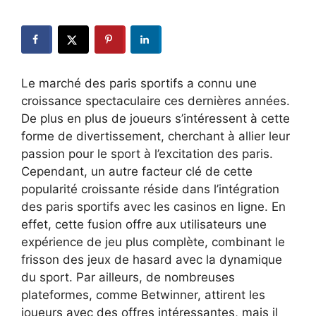
Le marché des paris sportifs a connu une
croissance spectaculaire ces dernières années.
De plus en plus de joueurs s’intéressent à cette
forme de divertissement, cherchant à allier leur
passion pour le sport à l’excitation des paris.
Cependant, un autre facteur clé de cette
popularité croissante réside dans l’intégration
des paris sportifs avec les casinos en ligne. En
effet, cette fusion offre aux utilisateurs une
expérience de jeu plus complète, combinant le
frisson des jeux de hasard avec la dynamique
du sport. Par ailleurs, de nombreuses
plateformes, comme Betwinner, attirent les
joueurs avec des offres intéressantes, mais il