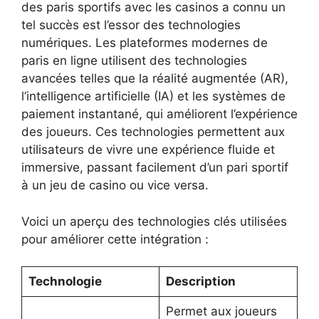
des paris sportifs avec les casinos a connu un
tel succès est l’essor des technologies
numériques. Les plateformes modernes de
paris en ligne utilisent des technologies
avancées telles que la réalité augmentée (AR),
l’intelligence artificielle (IA) et les systèmes de
paiement instantané, qui améliorent l’expérience
des joueurs. Ces technologies permettent aux
utilisateurs de vivre une expérience fluide et
immersive, passant facilement d’un pari sportif
à un jeu de casino ou vice versa.
Voici un aperçu des technologies clés utilisées
pour améliorer cette intégration :
Technologie
Description
Permet aux joueurs