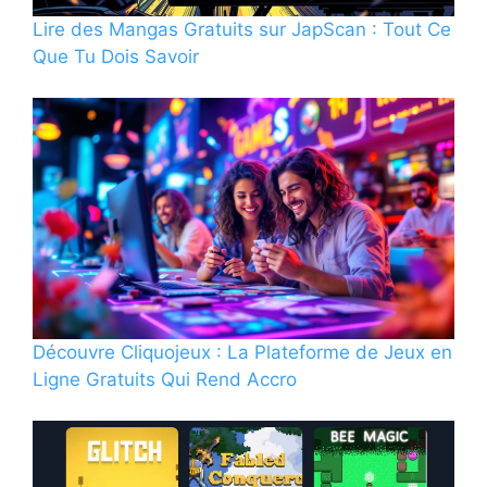
Lire des Mangas Gratuits sur JapScan : Tout Ce
Que Tu Dois Savoir
Découvre Cliquojeux : La Plateforme de Jeux en
Ligne Gratuits Qui Rend Accro