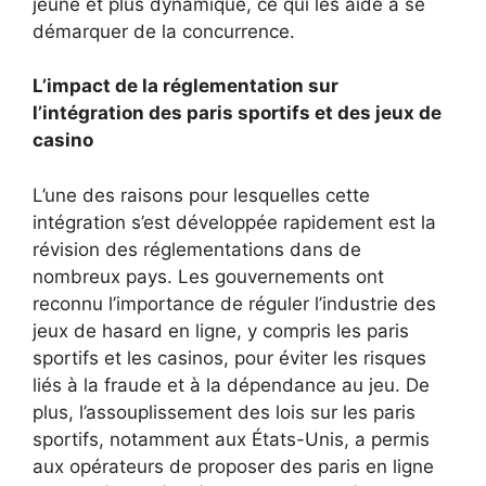
jeune et plus dynamique, ce qui les aide à se
démarquer de la concurrence.
L’impact de la réglementation sur
l’intégration des paris sportifs et des jeux de
casino
L’une des raisons pour lesquelles cette
intégration s’est développée rapidement est la
révision des réglementations dans de
nombreux pays. Les gouvernements ont
reconnu l’importance de réguler l’industrie des
jeux de hasard en ligne, y compris les paris
sportifs et les casinos, pour éviter les risques
liés à la fraude et à la dépendance au jeu. De
plus, l’assouplissement des lois sur les paris
sportifs, notamment aux États-Unis, a permis
aux opérateurs de proposer des paris en ligne