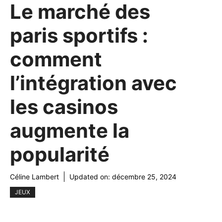
Le marché des
paris sportifs :
comment
l’intégration avec
les casinos
augmente la
popularité
Céline Lambert
Updated on:
décembre 25, 2024
JEUX