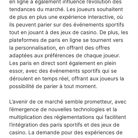
en ligne a également influencé l’évolution des
tendances du marché. Les joueurs souhaitent
de plus en plus une expérience interactive, où
ils peuvent parier sur des événements sportifs
tout en jouant à des jeux de casino. De plus, les
plateformes de paris en ligne se tournent vers
la personnalisation, en offrant des offres
adaptées aux préférences de chaque joueur.
Les paris en direct sont également en plein
essor, avec des événements sportifs qui se
déroulent en temps réel, offrant aux joueurs la
possibilité de parier à tout moment.
L’avenir de ce marché semble prometteur, avec
l’émergence de nouvelles technologies et la
multiplication des réglementations qui facilitent
l’intégration des paris sportifs et des jeux de
casino. La demande pour des expériences de