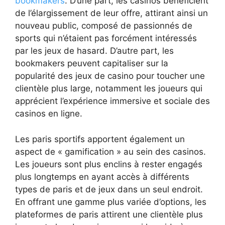
bookmakers
. D’une part, les casinos bénéficient
de l’élargissement de leur offre, attirant ainsi un
nouveau public, composé de passionnés de
sports qui n’étaient pas forcément intéressés
par les jeux de hasard. D’autre part, les
bookmakers peuvent capitaliser sur la
popularité des jeux de casino pour toucher une
clientèle plus large, notamment les joueurs qui
apprécient l’expérience immersive et sociale des
casinos en ligne.
Les paris sportifs apportent également un
aspect de « gamification » au sein des casinos.
Les joueurs sont plus enclins à rester engagés
plus longtemps en ayant accès à différents
types de paris et de jeux dans un seul endroit.
En offrant une gamme plus variée d’options, les
plateformes de paris attirent une clientèle plus