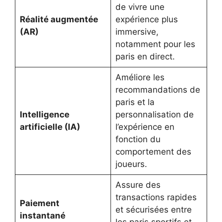
de vivre une
Réalité augmentée
expérience plus
(AR)
immersive,
notamment pour les
paris en direct.
Améliore les
recommandations de
paris et la
Intelligence
personnalisation de
artificielle (IA)
l’expérience en
fonction du
comportement des
joueurs.
Assure des
transactions rapides
Paiement
et sécurisées entre
instantané