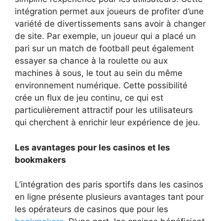
intégration permet aux joueurs de profiter d’une
variété de divertissements sans avoir à changer
de site. Par exemple, un joueur qui a placé un
pari sur un match de football peut également
essayer sa chance à la roulette ou aux
machines à sous, le tout au sein du même
environnement numérique. Cette possibilité
crée un flux de jeu continu, ce qui est
particulièrement attractif pour les utilisateurs
qui cherchent à enrichir leur expérience de jeu.
Les avantages pour les casinos et les
bookmakers
L’intégration des paris sportifs dans les casinos
en ligne présente plusieurs avantages tant pour
les opérateurs de casinos que pour les