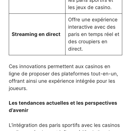
les paris sportifs et
les jeux de casino.
Offre une expérience
interactive avec des
Streaming en direct
paris en temps réel et
des croupiers en
direct.
Ces innovations permettent aux casinos en
ligne de proposer des plateformes tout-en-un,
offrant ainsi une expérience intégrée pour les
joueurs.
Les tendances actuelles et les perspectives
d’avenir
L’intégration des paris sportifs avec les casinos