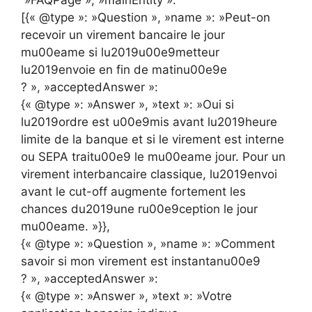
»FAQPage », »mainEntity »:
[{« @type »: »Question », »name »: »Peut-on
recevoir un virement bancaire le jour
mu00eame si lu2019u00e9metteur
lu2019envoie en fin de matinu00e9e
? », »acceptedAnswer »:
{« @type »: »Answer », »text »: »Oui si
lu2019ordre est u00e9mis avant lu2019heure
limite de la banque et si le virement est interne
ou SEPA traitu00e9 le mu00eame jour. Pour un
virement interbancaire classique, lu2019envoi
avant le cut-off augmente fortement les
chances du2019une ru00e9ception le jour
mu00eame. »}},
{« @type »: »Question », »name »: »Comment
savoir si mon virement est instantanu00e9
? », »acceptedAnswer »:
{« @type »: »Answer », »text »: »Votre