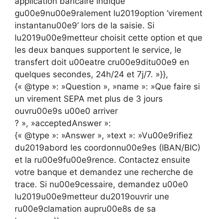
application bancaire indique
gu00e9nu00e9ralement lu2019option ‘virement
instantanu00e9’ lors de la saisie. Si
lu2019u00e9metteur choisit cette option et que
les deux banques supportent le service, le
transfert doit u00eatre cru00e9ditu00e9 en
quelques secondes, 24h/24 et 7j/7. »}},
{« @type »: »Question », »name »: »Que faire si
un virement SEPA met plus de 3 jours
ouvru00e9s u00e0 arriver
? », »acceptedAnswer »:
{« @type »: »Answer », »text »: »Vu00e9rifiez
du2019abord les coordonnu00e9es (IBAN/BIC)
et la ru00e9fu00e9rence. Contactez ensuite
votre banque et demandez une recherche de
trace. Si nu00e9cessaire, demandez u00e0
lu2019u00e9metteur du2019ouvrir une
ru00e9clamation aupru00e8s de sa