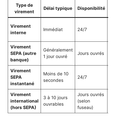
Type de
Délai typique
Disponibilité
virement
d
Pa
Virement
Immédiat
24/7
pa
interne
int
Virement
Cu
Généralement
SEPA (autre
Jours ouvrés
var
1 jour ouvré
banque)
la
Virement
Moins de 10
Pl
SEPA
24/7
secondes
irr
instantané
Virement
Jours ouvrés
In
3 à 10 jours
international
(selon
et
ouvrables
(hors SEPA)
fuseau)
de