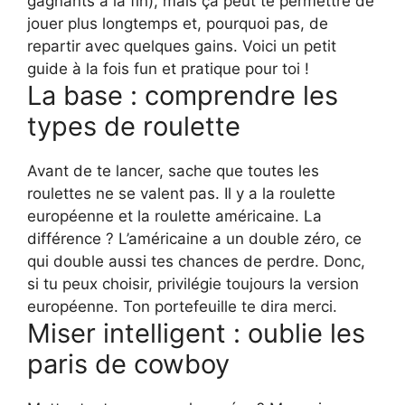
gagnants à la fin), mais ça peut te permettre de
jouer plus longtemps et, pourquoi pas, de
repartir avec quelques gains. Voici un petit
guide à la fois fun et pratique pour toi !
La base : comprendre les
types de roulette
Avant de te lancer, sache que toutes les
roulettes ne se valent pas. Il y a la roulette
européenne et la roulette américaine. La
différence ? L’américaine a un double zéro, ce
qui double aussi tes chances de perdre. Donc,
si tu peux choisir, privilégie toujours la version
européenne. Ton portefeuille te dira merci.
Miser intelligent : oublie les
paris de cowboy