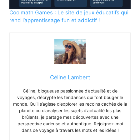
Coolmath Games : Le site de jeux éducatifs qui
rend l’apprentissage fun et addictif !
Céline Lambert
Céline, blogueuse passionnée d’actualité et de
voyages, décrypte les tendances qui font bouger le
monde. Qu’il s’agisse d’explorer les recoins cachés de la
planète ou d’analyser les sujets d’actualité les plus
brûlants, je partage mes découvertes avec une
perspective curieuse et authentique. Rejoignez-moi
dans ce voyage à travers les mots et les idées !