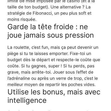
limite de mise imposée par le casino (et à la
taille de ton budget). Une alternative ? La
stratégie de Fibonacci, un peu plus soft et
moins risquée.
Garde la tête froide : ne
joue jamais sous pression
La roulette, c’est fun, mais ça peut devenir un
piège si tu te laisses emporter. Fixe-toi un
budget dès le départ et respecte-le coûte que
coûte. Si tu gagnes, super ! Si tu perds, pas
grave, mais arrête-toi. Jouer sous l’effet de
l’adrénaline ou après un verre de trop, c’est le
meilleur moyen de repartir les poches vides.
Utilise les bonus, mais avec
intelligence