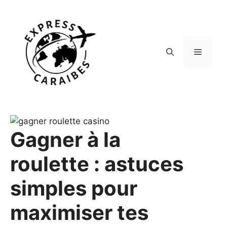
Aller
au
contenu
Menu
Gagner à la
roulette : astuces
simples pour
maximiser tes