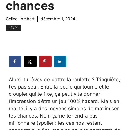
chances
Céline Lambert
décembre 1, 2024
JEUX
Alors, tu rêves de battre la roulette ? T’inquiète,
t’es pas seul. Entre la boule qui tourne et le
croupier qui te fixe, ça peut vite donner
l’impression d’être un jeu 100% hasard. Mais en
réalité, il y a des moyens simples de maximiser
tes chances. Non, ça ne te rendra pas
millionnaire (spoiler : les casinos restent