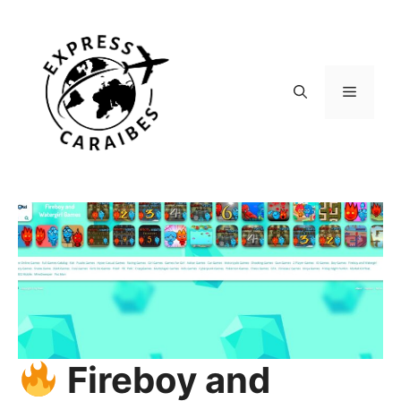
Aller
au
contenu
Menu
Fireboy and