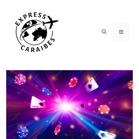
Aller
au
contenu
Menu