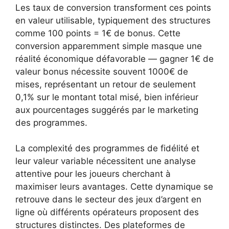
Les taux de conversion transforment ces points
en valeur utilisable, typiquement des structures
comme 100 points = 1€ de bonus. Cette
conversion apparemment simple masque une
réalité économique défavorable — gagner 1€ de
valeur bonus nécessite souvent 1000€ de
mises, représentant un retour de seulement
0,1% sur le montant total misé, bien inférieur
aux pourcentages suggérés par le marketing
des programmes.
La complexité des programmes de fidélité et
leur valeur variable nécessitent une analyse
attentive pour les joueurs cherchant à
maximiser leurs avantages. Cette dynamique se
retrouve dans le secteur des jeux d’argent en
ligne où différents opérateurs proposent des
structures distinctes. Des plateformes de