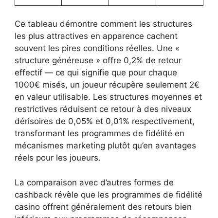
Ce tableau démontre comment les structures
les plus attractives en apparence cachent
souvent les pires conditions réelles. Une «
structure généreuse » offre 0,2% de retour
effectif — ce qui signifie que pour chaque
1000€ misés, un joueur récupère seulement 2€
en valeur utilisable. Les structures moyennes et
restrictives réduisent ce retour à des niveaux
dérisoires de 0,05% et 0,01% respectivement,
transformant les programmes de fidélité en
mécanismes marketing plutôt qu’en avantages
réels pour les joueurs.
La comparaison avec d’autres formes de
cashback révèle que les programmes de fidélité
casino offrent généralement des retours bien