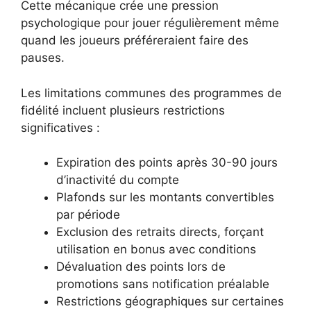
Cette mécanique crée une pression
psychologique pour jouer régulièrement même
quand les joueurs préféreraient faire des
pauses.
Les limitations communes des programmes de
fidélité incluent plusieurs restrictions
significatives :
Expiration des points après 30-90 jours
d’inactivité du compte
Plafonds sur les montants convertibles
par période
Exclusion des retraits directs, forçant
utilisation en bonus avec conditions
Dévaluation des points lors de
promotions sans notification préalable
Restrictions géographiques sur certaines