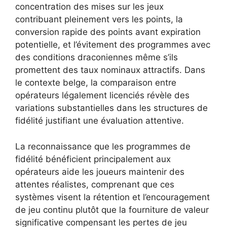
concentration des mises sur les jeux
contribuant pleinement vers les points, la
conversion rapide des points avant expiration
potentielle, et l’évitement des programmes avec
des conditions draconiennes même s’ils
promettent des taux nominaux attractifs. Dans
le contexte belge, la comparaison entre
opérateurs légalement licenciés révèle des
variations substantielles dans les structures de
fidélité justifiant une évaluation attentive.
La reconnaissance que les programmes de
fidélité bénéficient principalement aux
opérateurs aide les joueurs maintenir des
attentes réalistes, comprenant que ces
systèmes visent la rétention et l’encouragement
de jeu continu plutôt que la fourniture de valeur
significative compensant les pertes de jeu