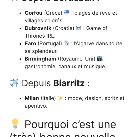
Corfou
(Grèce)
: plages de rêve et
villages colorés.
Dubrovnik
(Croatie)
: Game of
Thrones IRL.
Faro
(Portugal)
: l’Algarve dans toute
sa splendeur.
Birmingham
(Royaume-Uni)
:
gastronomie, canaux et musique.
Depuis
Biarritz
:
Milan
(Italie)
: mode, design, spritz et
aperitivo.
Pourquoi c’est une
(très) bonne nouvelle