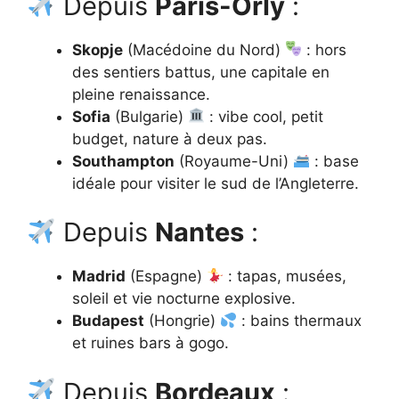
Depuis
Paris-Orly
:
Skopje
(Macédoine du Nord)
: hors
des sentiers battus, une capitale en
pleine renaissance.
Sofia
(Bulgarie)
: vibe cool, petit
budget, nature à deux pas.
Southampton
(Royaume-Uni)
: base
idéale pour visiter le sud de l’Angleterre.
Depuis
Nantes
:
Madrid
(Espagne)
: tapas, musées,
soleil et vie nocturne explosive.
Budapest
(Hongrie)
: bains thermaux
et ruines bars à gogo.
Depuis
Bordeaux
: