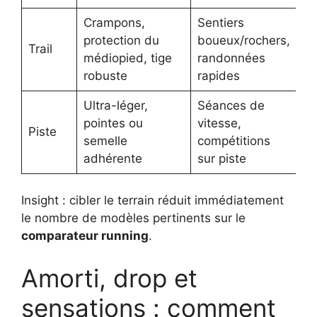
Crampons,
Sentiers
Sa
protection du
boueux/rochers,
Trail
Sp
médiopied, tige
randonnées
(e
robuste
rapides
Ultra-léger,
Séances de
pointes ou
vitesse,
Ni
Piste
semelle
compétitions
Dr
adhérente
sur piste
Insight : cibler le terrain réduit immédiatement
le nombre de modèles pertinents sur le
comparateur running
.
Amorti, drop et
sensations : comment