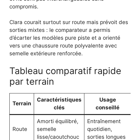
compromis.
Clara courait surtout sur route mais prévoit des
sorties mixtes : le comparateur a permis
d’écarter les modèles pure piste et a orienté
vers une chaussure route polyvalente avec
semelle extérieure renforcée.
Tableau comparatif rapide
par terrain
Caractéristiques
Usage
Terrain
clés
conseillé
d
Amorti équilibré,
Entraînement
Sa
Route
semelle
quotidien,
Ri
lisse/caoutchouc
sorties longues