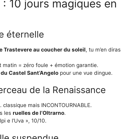
 : 10 jours magiques en
le éternelle
le Trastevere au coucher du soleil
, tu m’en diras
it matin = zéro foule + émotion garantie.
e du Castel Sant’Angelo
pour une vue dingue.
berceau de la Renaissance
o… classique mais INCONTOURNABLE.
s les
ruelles de l’Oltrarno
.
pi e l’Uva », 10/10.
ville suspendue