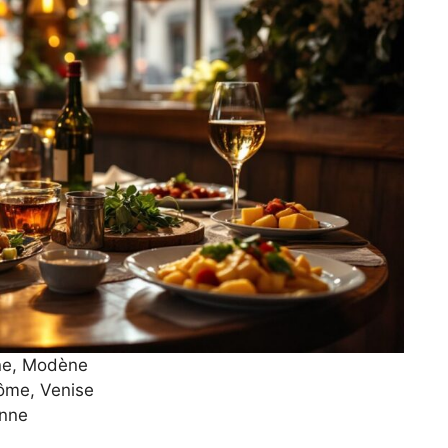
ne, Modène
ôme, Venise
enne