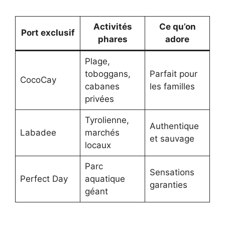
Activités
Ce qu’on
Port exclusif
phares
adore
Plage,
toboggans,
Parfait pour
CocoCay
cabanes
les familles
privées
Tyrolienne,
Authentique
Labadee
marchés
et sauvage
locaux
Parc
Sensations
Perfect Day
aquatique
garanties
géant