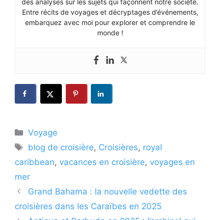
des analyses sur les sujets qui façonnent notre société.
Entre récits de voyages et décryptages d’événements,
embarquez avec moi pour explorer et comprendre le
monde !
Catégories
Voyage
Étiquettes
blog de croisière
,
Croisières
,
royal
caribbean
,
vacances en croisière
,
voyages en
mer
Grand Bahama : la nouvelle vedette des
croisières dans les Caraïbes en 2025