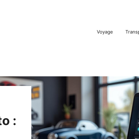
Voyage
Trans
o :