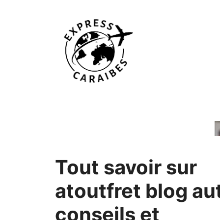
Aller
au
contenu
Tout savoir sur
atoutfret blog aut
conseils et