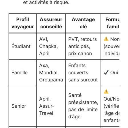
et activités à risque.
Profil
Assureur
Avantage
Formule
voyageur
conseillé
clé
famille
AVI,
PVT, retours
Non
Étudiant
Chapka,
anticipés,
(souvent
April
prix canon
individuel)
Axa,
Enfants
Famille
Mondial,
couverts
Oui
Groupama
sans surcoût
Santé
April,
Oui/Non
préexistante,
Senior
Assur-
(vérifie
pas de limite
Travel
l’âge des
d’âge
enfants)