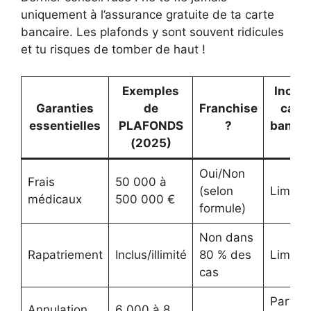
uniquement à l’assurance gratuite de ta carte
bancaire. Les plafonds y sont souvent ridicules
et tu risques de tomber de haut !
Exemples
Inclus
Garanties
de
Franchise
carte
essentielles
PLAFONDS
?
bancai
(2025)
?
Oui/Non
Frais
50 000 à
(selon
Limité
médicaux
500 000 €
formule)
Non dans
Rapatriement
Inclus/illimité
80 % des
Limité
cas
Parfois
Annulation
6 000 à 8