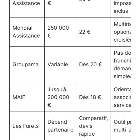
Assistance
€
impossibl
inclus
Multirisqu
Mondial
250 000
22 €
options
Assistance
€
croisières
Pas de
franchise,
Groupama
Variable
Dès 20 €
démarche
simples
Jusqu’à
Orientatio
MAIF
200 000
Dès 18 €
associativ
€
service h
Comparatif,
Dépend
Outil prati
Les Furets
devis
partenaire
multi-assu
rapide