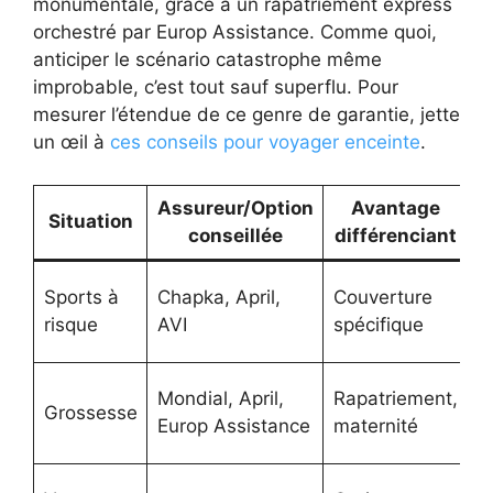
monumentale, grâce à un rapatriement express
orchestré par Europ Assistance. Comme quoi,
anticiper le scénario catastrophe même
improbable, c’est tout sauf superflu. Pour
mesurer l’étendue de ce genre de garantie, jette
un œil à
ces conseils pour voyager enceinte
.
Assureur/Option
Avantage
Situation
conseillée
différenciant
D
Sports à
Chapka, April,
Couverture
a
risque
AVI
spécifique
d
C
Mondial, April,
Rapatriement,
Grossesse
s
Europ Assistance
maternité
à
Vé