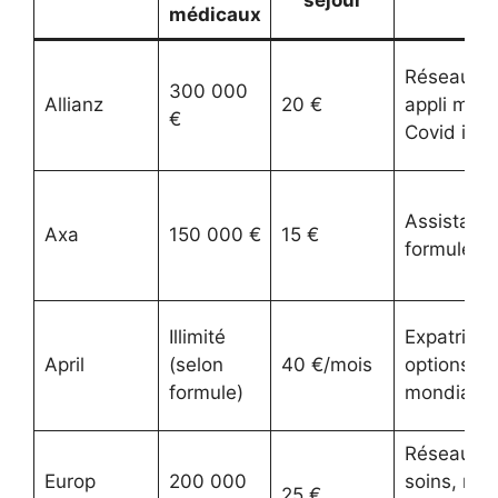
médicaux
Réseau mo
300 000
Allianz
20 €
appli mobi
€
Covid incl
Assistance
Axa
150 000 €
15 €
formules v
Illimité
Expatriés,
April
(selon
40 €/mois
options sa
formule)
mondiale
Réseau d
Europ
200 000
soins, ret
25 €