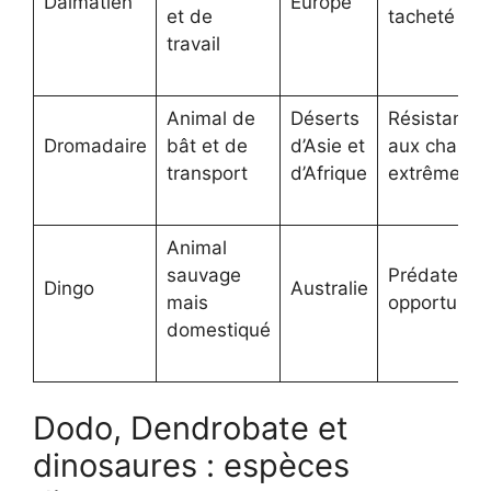
Dalmatien
Europe
et de
tacheté
travail
Animal de
Déserts
Résistance
Dromadaire
bât et de
d’Asie et
aux chaleur
transport
d’Afrique
extrêmes
Animal
sauvage
Prédateur
Dingo
Australie
mais
opportunist
domestiqué
Dodo, Dendrobate et
dinosaures : espèces