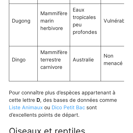
Eaux
Mammifère
tropicales
Dugong
marin
Vulnérable
peu
herbivore
profondes
Mammifère
Non
Dingo
terrestre
Australie
menacé
carnivore
Pour connaître plus d’espèces appartenant à
cette lettre
D
, des bases de données comme
Liste Animaux
ou
Dico Petit Bac
sont
d’excellents points de départ.
Oiseaux et reptiles