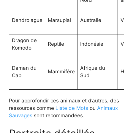
Dendrolague
Marsupial
Australie
Vie a
Dragon de
Reptile
Indonésie
Venin
Komodo
Daman du
Afrique du
Mammifère
Herb
Cap
Sud
Pour approfondir ces animaux et d’autres, des
ressources comme
Liste de Mots
ou
Animaux
Sauvages
sont recommandées.