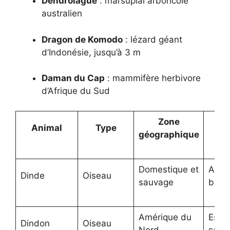
Dendrolague
: marsupial arboricole
australien
Dragon de Komodo
: lézard géant
d’Indonésie, jusqu’à 3 m
Daman du Cap
: mammifère herbivore
d’Afrique du Sud
Zone
Animal
Type
Spé
géographique
Domestique et
Acco
Dinde
Oiseau
sauvage
bruy
Amérique du
Espè
Dindon
Oiseau
Nord
sauv