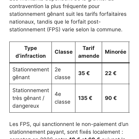
contravention la plus fréquente pour
stationnement gênant suit les tarifs forfaitaires
nationaux, tandis que le forfait post-
stationnement (FPS) varie selon la commune.
Type
Tarif
Classe
Minorée
Ma
d’infraction
amende
Stationnement
2e
35 €
22 €
75
gênant
classe
Stationnement
4e
très gênant /
135 €
90 €
37
classe
dangereux
Les FPS, qui sanctionnent le non-paiement d’un
stationnement payant, sont fixés localement :