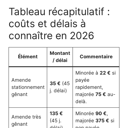
Tableau récapitulatif :
coûts et délais à
connaître en 2026
Montant
Élément
Commentaire
/ délai
Minorée à
22 €
si
Amende
payée
35 €
(45
stationnement
rapidement,
j. délai)
gênant
majorée
75 €
au-
delà.
135 €
Minorée
90 €
,
Amende très
(45 j.
majorée
375 €
si
gênant
délai)
non payée.