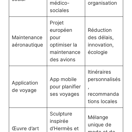
médico-
organisation
sociales
Projet
européen
Réduction
Maintenance
pour
des délais,
aéronautique
optimiser la
innovation,
maintenance
écologie
des avions
Itinéraires
App mobile
personnalisés
Application
pour planifier
,
de voyage
ses voyages
recommanda
tions locales
Sculpture
Mélange
inspirée
unique de
Œuvre d’art
d’Hermès et
mode et de