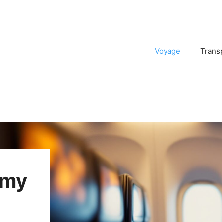
Voyage
Trans
omy