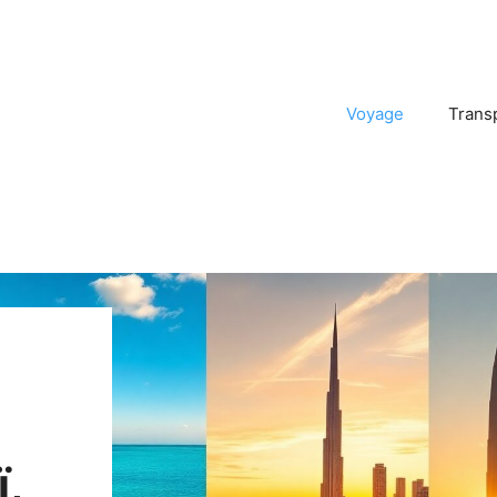
Voyage
Trans
ï,