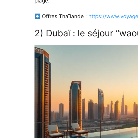
plage.
Offres Thaïlande :
https://www.voyage-
2) Dubaï : le séjour “wao