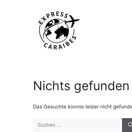
Zum
Inhalt
springen
Nichts gefunden
Das Gesuchte konnte leider nicht gefunden
Suchen
nach: