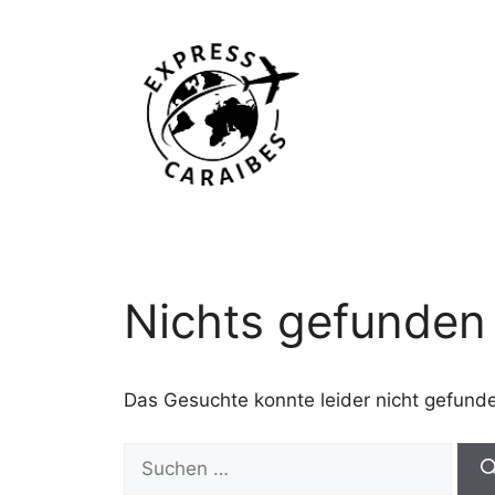
Zum
Inhalt
springen
Nichts gefunden
Das Gesuchte konnte leider nicht gefunden
Suchen
nach: