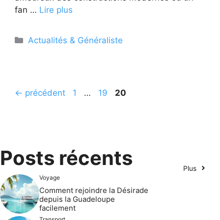
fan …
Lire plus
Catégories
Actualités & Généraliste
Page
Page
Page
←
précédent
1
…
19
20
Posts récents
Plus
Voyage
Comment rejoindre la Désirade
depuis la Guadeloupe
facilement
Transport