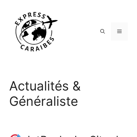
Aller
au
contenu
Menu
Actualités &
Généraliste